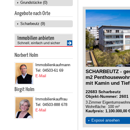
Grundstücke (0)
Angebote nach Orte
Scharbeutz (9)
Norbert Holm
Immobilienkaufmann
Tel: 04503-61 69
SCHARBEUTZ - gesu
E-Mail
m2 Penthousewohn
mit Kamin und Tie
Birgit Holm
22683
Scharbeutz
Objekt-Nummer
2601
Immobilienkauffrau
3
Zimmer
Eigentumswohn
Tel: 04503-888 678
Wohnfläche
100 m²
E-Mail
Kaufpreis
1.100.000,00 
Exposé ansehen