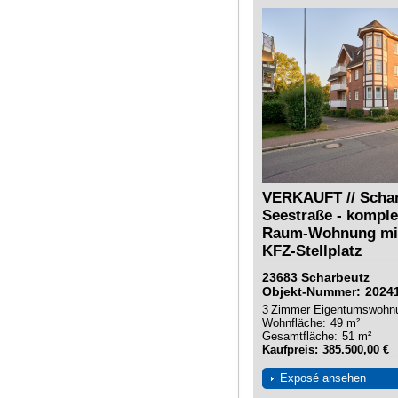
VERKAUFT // Schar
Seestraße - komplet
Raum-Wohnung mit
KFZ-Stellplatz
23683
Scharbeutz
Objekt-Nummer
2024
3
Zimmer
Eigentumswohn
Wohnfläche
49 m²
Gesamtfläche
51 m²
Kaufpreis
385.500,00 €
Exposé ansehen