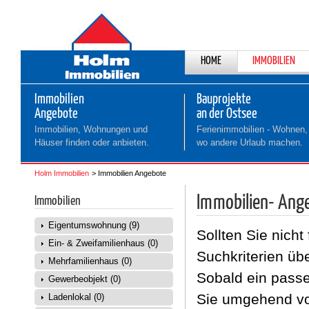
NAVIGATION
HOME
IMMOBILIEN
ÜBERSPRINGEN
Immobilien
Bauprojekte
Angebote
an der Ostsee
Immobilien, Wohnungen und
Ferienimmobilien - Wohnen,
Häuser finden oder anbieten.
wo andere Urlaub machen.
Holm Immobilien
Immobilien Angebote
Immobilien- Ange
Immobilien
Eigentumswohnung (9)
Sollten Sie nicht
Ein- & Zweifamilienhaus (0)
Suchkriterien üb
Mehrfamilienhaus (0)
Sobald ein passe
Gewerbeobjekt (0)
Sie umgehend von
Ladenlokal (0)