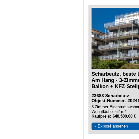
Scharbeutz, beste 
Am Hang - 3-Zimm
Balkon + KFZ-Stellp
23683
Scharbeutz
Objekt-Nummer
2024
3
Zimmer
Eigentumswohn
Wohnfläche
62 m²
Kaufpreis
648.500,00 €
Exposé ansehen