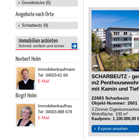
Grundstücke (0)
Angebote nach Orte
Scharbeutz (9)
Norbert Holm
Immobilienkaufmann
Tel: 04503-61 69
SCHARBEUTZ - gesu
E-Mail
m2 Penthousewohn
mit Kamin und Tie
Birgit Holm
22683
Scharbeutz
Objekt-Nummer
2601
Immobilienkauffrau
3
Zimmer
Eigentumswohn
Tel: 04503-888 678
Wohnfläche
100 m²
E-Mail
Kaufpreis
1.100.000,00 
Exposé ansehen