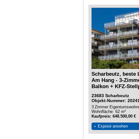
Scharbeutz, beste 
Am Hang - 3-Zimm
Balkon + KFZ-Stellp
23683
Scharbeutz
Objekt-Nummer
2024
3
Zimmer
Eigentumswohn
Wohnfläche
62 m²
Kaufpreis
648.500,00 €
Exposé ansehen