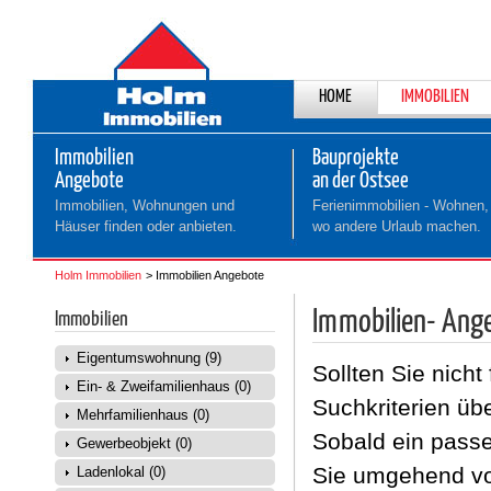
NAVIGATION
HOME
IMMOBILIEN
ÜBERSPRINGEN
Immobilien
Bauprojekte
Angebote
an der Ostsee
Immobilien, Wohnungen und
Ferienimmobilien - Wohnen,
Häuser finden oder anbieten.
wo andere Urlaub machen.
Holm Immobilien
Immobilien Angebote
Immobilien- Ange
Immobilien
Eigentumswohnung (9)
Sollten Sie nicht
Ein- & Zweifamilienhaus (0)
Suchkriterien üb
Mehrfamilienhaus (0)
Sobald ein passe
Gewerbeobjekt (0)
Sie umgehend von
Ladenlokal (0)