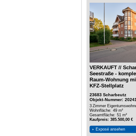
VERKAUFT // Schar
Seestraße - komplet
Raum-Wohnung mit
KFZ-Stellplatz
23683
Scharbeutz
Objekt-Nummer
2024
3
Zimmer
Eigentumswohn
Wohnfläche
49 m²
Gesamtfläche
51 m²
Kaufpreis
385.500,00 €
Exposé ansehen