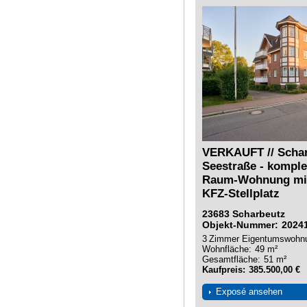
VERKAUFT // Schar
Seestraße - komplet
Raum-Wohnung mit
KFZ-Stellplatz
23683
Scharbeutz
Objekt-Nummer
2024
3
Zimmer
Eigentumswohn
Wohnfläche
49 m²
Gesamtfläche
51 m²
Kaufpreis
385.500,00 €
Exposé ansehen