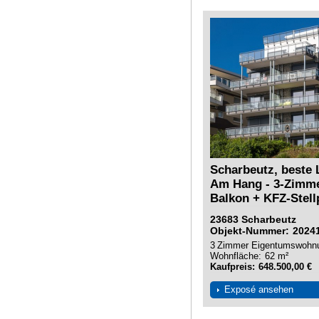
Scharbeutz, beste 
Am Hang - 3-Zimm
Balkon + KFZ-Stellp
23683
Scharbeutz
Objekt-Nummer
2024
3
Zimmer
Eigentumswohn
Wohnfläche
62 m²
Kaufpreis
648.500,00 €
Exposé ansehen