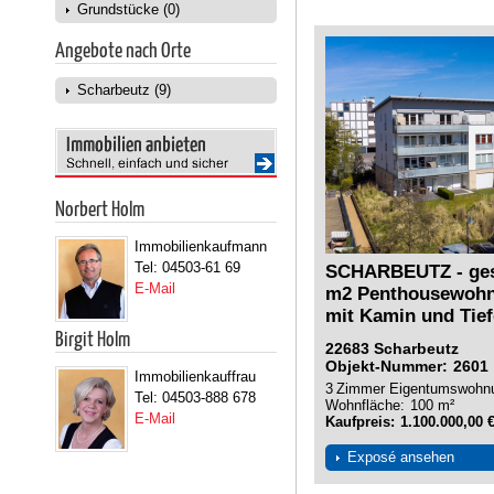
Grundstücke (0)
Angebote nach Orte
Scharbeutz (9)
Norbert Holm
Immobilienkaufmann
Tel: 04503-61 69
SCHARBEUTZ - gesu
E-Mail
m2 Penthousewohn
mit Kamin und Tie
Birgit Holm
22683
Scharbeutz
Objekt-Nummer
2601
Immobilienkauffrau
3
Zimmer
Eigentumswohn
Tel: 04503-888 678
Wohnfläche
100 m²
E-Mail
Kaufpreis
1.100.000,00 
Exposé ansehen