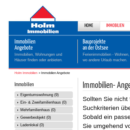
NAVIGATION
HOME
IMMOBILIEN
ÜBERSPRINGEN
Immobilien
Bauprojekte
Angebote
an der Ostsee
Immobilien, Wohnungen und
Ferienimmobilien - Wohnen,
Häuser finden oder anbieten.
wo andere Urlaub machen.
Holm Immobilien
Immobilien Angebote
Immobilien- Ange
Immobilien
Eigentumswohnung (9)
Sollten Sie nicht
Ein- & Zweifamilienhaus (0)
Suchkriterien üb
Mehrfamilienhaus (0)
Sobald ein passe
Gewerbeobjekt (0)
Sie umgehend von
Ladenlokal (0)